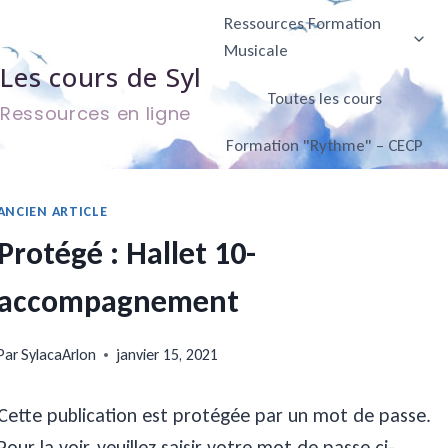
Aller
Ressources Formation
au
Musicale
Les cours de Syl
contenu
Toutes les cours
Ressources en ligne
Formation "Rythme" – CECP
ANCIEN ARTICLE
Protégé : Hallet 10-
accompagnement
Par
SylacaArlon
janvier 15, 2021
Cette publication est protégée par un mot de passe.
Pour la voir, veuillez saisir votre mot de passe ci-