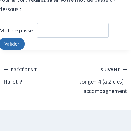
dessous :
Mot de passe :
Navigation
PRÉCÉDENT
SUIVANT
de
Hallet 9
Jongen 4 (à 2 clés) -
accompagnement
l’article