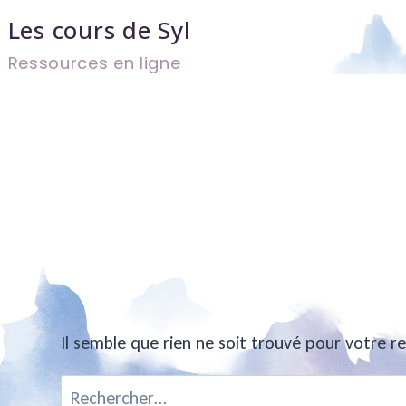
Aller
Les cours de Syl
au
Ressources en ligne
contenu
Il semble que rien ne soit trouvé pour votre r
Rechercher :